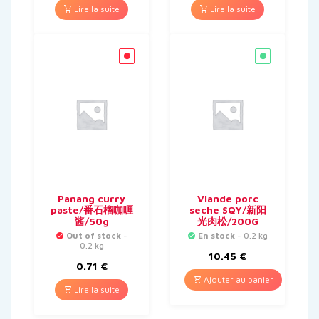
Lire la suite
Lire la suite
Panang curry
Viande porc
paste/番石榴咖喱
seche SQY/新阳
酱/50g
光肉松/200G
Out of stock
-
En stock
- 0.2 kg
0.2 kg
10.45
€
0.71
€
Ajouter au panier
Lire la suite