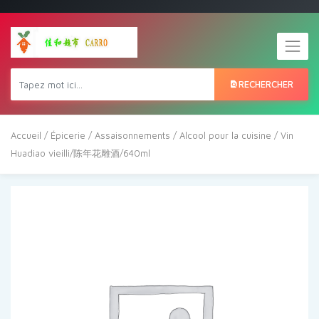
RECHERCHER
Accueil
/
Épicerie
/
Assaisonnements
/
Alcool pour la cuisine
/ Vin
Huadiao vieilli/陈年花雕酒/640ml