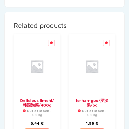
Related products
Delicious limchi/
lo-han-guo/罗汉
韩国泡菜/400g
果/pc
Out of stock
-
Out of stock
-
0.5 kg
0.5 kg
5.44
€
1.96
€