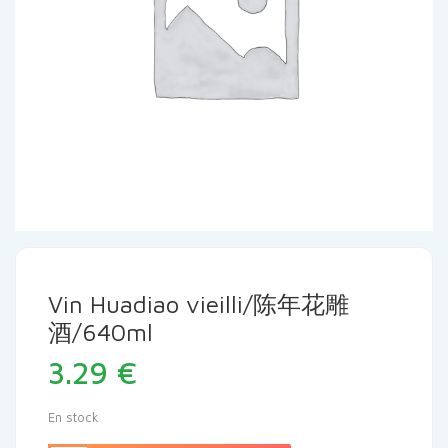
Vin Huadiao vieilli/陈年花雕
酒/640ml
3.29
€
En stock