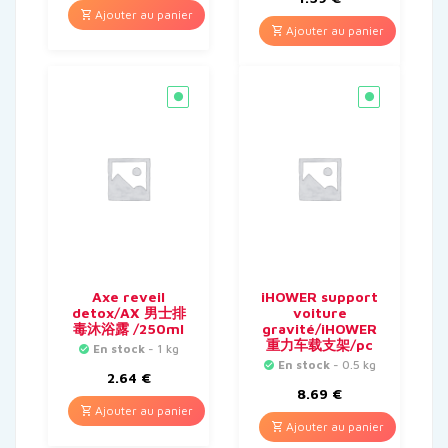
Ajouter au panier
Ajouter au panier
Axe reveil
iHOWER support
detox/AX 男士排
voiture
毒沐浴露 /250ml
gravité/iHOWER
重力车载支架/pc
En stock
- 1 kg
En stock
- 0.5 kg
2.64
€
8.69
€
Ajouter au panier
Ajouter au panier