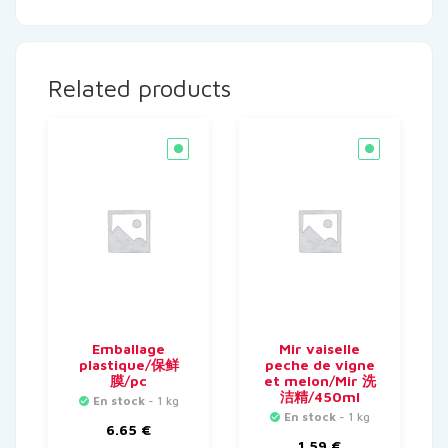
Related products
Emballage
Mir vaiselle
plastique/保鲜
peche de vigne
膜/pc
et melon/Mir 洗
洁精/450ml
En stock
- 1 kg
En stock
- 1 kg
6.65
€
1.59
€