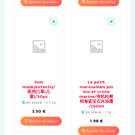
Ajouter au panier
Ajouter au panier
Solu
Le petit
mask(enfants)/
mareseillais pin
医用口罩(儿
bio et criste
童)/50pc
marine/有机松树
和海蓝宝石沐浴露
En stock
- 0.5 kg
/250ml
3.50
€
En stock
- 1 kg
1.98
€
Ajouter au panier
Ajouter au panier