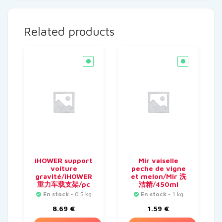
Related products
iHOWER support
Mir vaiselle
voiture
peche de vigne
gravité/iHOWER
et melon/Mir 洗
重力车载支架/pc
洁精/450ml
En stock
- 0.5 kg
En stock
- 1 kg
8.69
€
1.59
€