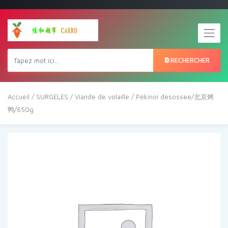
RECHERCHER
Accueil
/
SURGELES
/
Viande de volaille
/ Pékinoi desossee/北京烤
鸭/650g