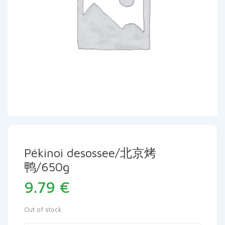
Pékinoi desossee/北京烤
鸭/650g
9.79
€
Out of stock