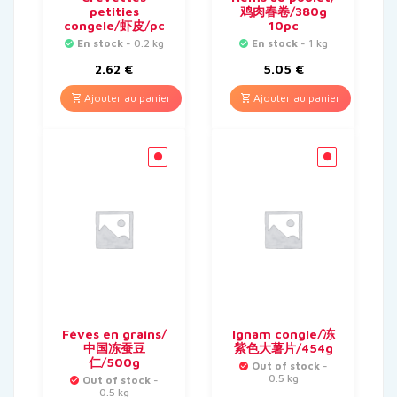
petities
鸡肉春卷/380g
congele/虾皮/pc
10pc
En stock
- 0.2 kg
En stock
- 1 kg
2.62
€
5.05
€
Ajouter au panier
Ajouter au panier
Fèves en grains/
Ignam congle/冻
中国冻蚕豆
紫色大薯片/454g
仁/500g
Out of stock
-
0.5 kg
Out of stock
-
0.5 kg