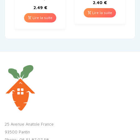
2.40
€
2.49
€
Lire la suite
Lire la suite
25 Avenue Anatole France
93500 Pantin
Phone: 06 51 87 07 58