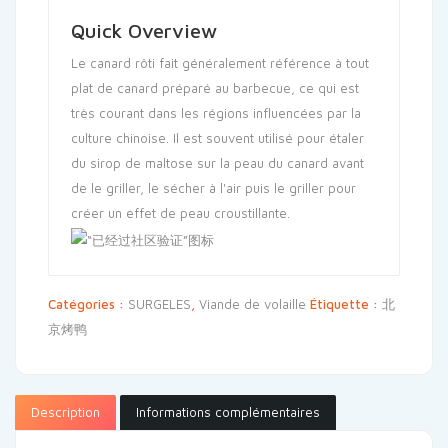
Quick Overview
Le canard rôti fait généralement référence à tout
plat de canard préparé au barbecue, ce qui est
très courant dans les régions influencées par la
culture chinoise. Il est souvent utilisé pour étaler
du sirop de maltose sur la peau du canard avant
de le griller, le sécher à l'air puis le griller pour
créer un effet de peau croustillante.
Catégories :
SURGELES
,
Viande de volaille
Étiquette :
北
京烤鸭
Description
Informations complémentaires