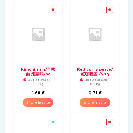
Kimchi shin/辛辣
Red curry paste/
面 泡菜味/pc
红咖喱酱 /50g
Out of stock
-
Out of stock
-
0.3 kg
0.2 kg
1.68
€
0.71
€
Lire la suite
Lire la suite