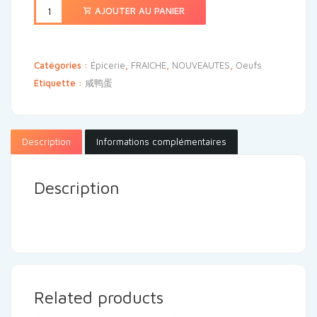
AJOUTER AU PANIER
Catégories :
Épicerie
,
FRAICHE
,
NOUVEAUTES
,
Oeufs
Étiquette :
咸鸭蛋
Description
Informations complémentaires
Description
Related products