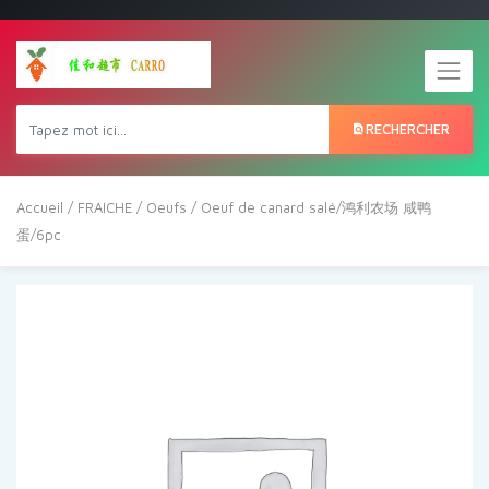
RECHERCHER
Accueil
/
FRAICHE
/
Oeufs
/ Oeuf de canard salé/鸿利农场 咸鸭
蛋/6pc