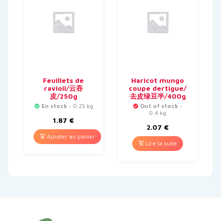
Feuillets de
Haricot mungo
ravioli/云吞
coupe dertigue/
皮/250g
去皮绿豆半/400g
En stock
- 0.25 kg
Out of stock
-
0.4 kg
1.87
€
2.07
€
Ajouter au panier
Lire la suite