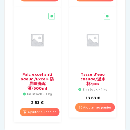
Paic excel anti
Tasse d’eau
odeur /Excel+ 防
chaude/温水
异味洗碗
杯/pcs
液/500ml
En stock
- 1 kg
En stock
- 1 kg
13.63
€
2.53
€
Ajouter au panier
Ajouter au panier