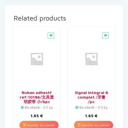
Related products
Ruban adhestf
Signal integral 8
ref:10186/文具透
complet /牙膏
明胶带 小/6pc
/pc
En stock
- 0.5 kg
En stock
- 0.5 kg
1.65
€
1.65
€
Ajouter au panier
Ajouter au panier