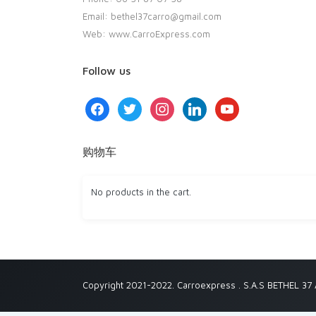
Email: bethel37carro@gmail.com
Web: www.CarroExpress.com
Follow us
facebook
twitter
instagram
linkedin
youtube
购物车
No products in the cart.
Copyright 2021-2022. Carroexpress . S.A.S BETHEL 37 A