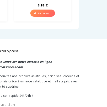
3.18
€
Lire la suite
rroExpress
envenue sur notre épicerie en ligne
rroExpress.com
ouvrez nos produits asiatiques, chinoises, coréens et
onais grâce à un large catalogue et meilleur prix avec
lité supérieur.
raison rapide 24h/24h !
vice client