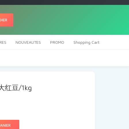
CHER
RES
NOUVEAUTES
PROMO
Shopping Cart
 /大红豆/1kg
ANIER