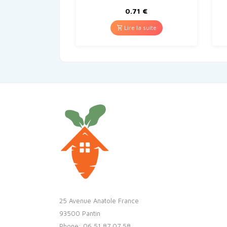
0.71
€
Lire la suite
25 Avenue Anatole France
93500 Pantin
Phone: 06 51 87 07 58