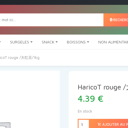
RECHER
SURGELES
SNACK
BOISSONS
NON ALIMENTAI
ricoT rouge /大红豆/1kg
HaricoT rouge
4.39
€
En stock
AJOUTER AU P