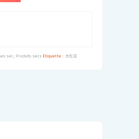
es sec
,
Produits secs
Étiquette :
大红豆