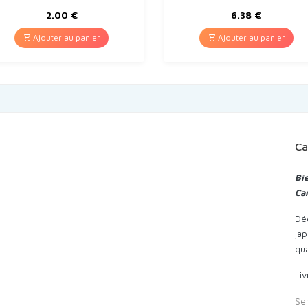
2.00
€
6.38
€
Ajouter au panier
Ajouter au panier
Ca
Bi
Ca
Déc
jap
qua
Liv
Ser