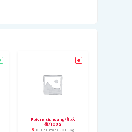
Poivre sichuqng/川花
椒/100g
Out of stock
- 0.03 kg