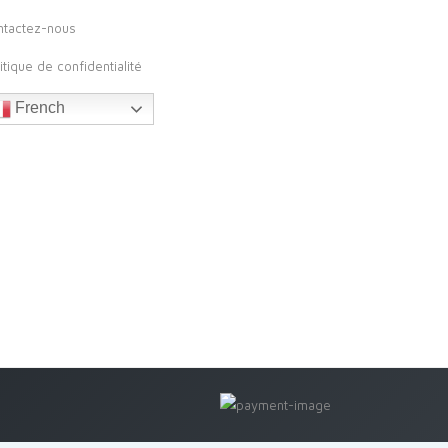
ntactez-nous
itique de confidentialité
French