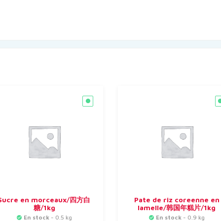
Sucre en morceaux/四方白
Pate de riz coreenne en
糖/1kg
lamelle/韩国年糕片/1kg
En stock
- 0.5 kg
En stock
- 0.9 kg