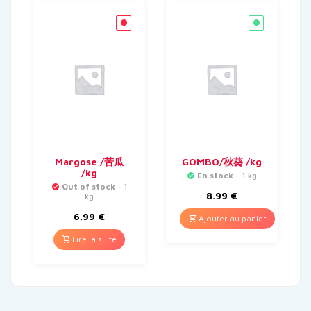
Margose /苦瓜
GOMBO/秋葵 /kg
/kg
En stock
- 1 kg
Out of stock
- 1
8.99
€
kg
6.99
€
Ajouter au panier
Lire la suite