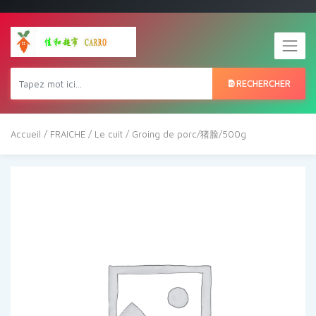
RECHERCHER
Accueil
/
FRAICHE
/
Le cuit
/ Groing de porc/猪脸/500g