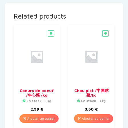
Related products
Coeurs de boeuf
Chou plat /中国球
/牛心菜 /kg
菜/kc
En stock
- 1 kg
En stock
- 1 kg
2.99
€
3.50
€
Ajouter au panier
Ajouter au panier