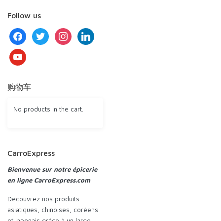
Follow us
facebook
twitter
instagram
linkedin
youtube
购物车
No products in the cart.
CarroExpress
Bienvenue sur notre épicerie
en ligne CarroExpress.com
Découvrez nos produits
asiatiques, chinoises, coréens
et japonais grâce à un large