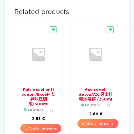
Related products
Paic excel anti
Axe reveil
odeur /Excel+ 防
detox/AX 男士排
异味洗碗
毒沐浴露 /250ml
液/500ml
En stock
- 1 kg
En stock
- 1 kg
2.64
€
2.53
€
Ajouter au panier
Ajouter au panier