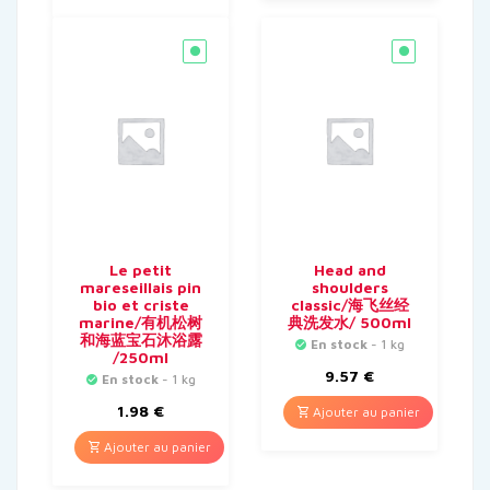
Le petit
Head and
mareseillais pin
shoulders
bio et criste
classic/海飞丝经
marine/有机松树
典洗发水/ 500ml
和海蓝宝石沐浴露
En stock
- 1 kg
/250ml
9.57
€
En stock
- 1 kg
1.98
€
Ajouter au panier
Ajouter au panier