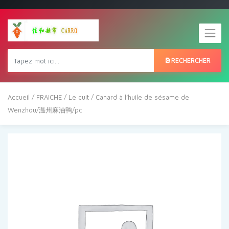
RECHERCHER
Accueil
/
FRAICHE
/
Le cuit
/ Canard à l’huile de sésame de
Wenzhou/温州麻油鸭/pc