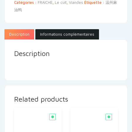
Catégories :
FRAICHE
,
Le cuit
,
Viandes
Étiquette :
温州麻
油鸭
Description
Informations complémentaires
Description
Related products