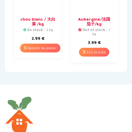
chou blanc / 大白
Aubergine/法国
菜 /kg
茄子/kg
En stock
- 2 kg
Out of stock
- 1
kg
2.99
€
3.99
€
Ajouter au panier
Lire la suite