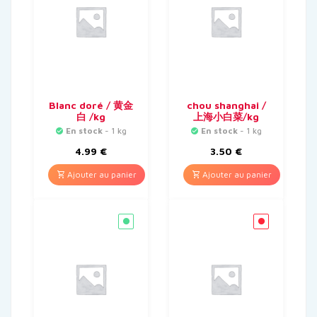
Blanc doré / 黄金
chou shanghai /
白 /kg
上海小白菜/kg
En stock
- 1 kg
En stock
- 1 kg
4.99
€
3.50
€
Ajouter au panier
Ajouter au panier